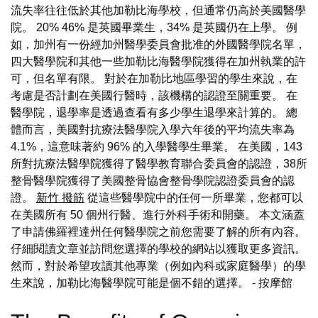
流失率往往低於其他加勒比海學校，但通常仍高於美國醫學
院。 20% 46% 是英國畢業生，34% 是英國仍在上學。 例
如，加州有一份經加州醫學委員會批准的外國醫學院名單，
四大醫學院和其他一些加勒比海醫學院獲得在加州執業的許
可，但名單有限。 對於在加勒比地區學習的學生來說，在
考慮是否計劃在美國行醫時，該機構的認證至關重要。 在
醫學院，退學率是透過查看有多少學生退學來計算的。 總
體而言，美國對抗療法醫學院入學六年後的平均流失率為
4.1%，這意味著約 96% 的入學醫學生畢業。 在美國，143
所對抗療法醫學院獲得了醫學教育聯合委員會的認證，38所
整骨醫學院獲得了美國整骨協會整骨學院認證委員會的認
證。
新竹 撥筋
從這些醫學院中的任何一所畢業，您都可以
在美國所有 50 個州行醫、進行外科手術和開藥。 本文涵蓋
了申請佛羅裡達州任何醫學院之前您需要了解的所有內容。
仔細閱讀文章並訪問您選擇的學校的網站以獲取更多資訊。
然而，對於希望攻讀其他專業（例如內科或家庭醫學）的學
生來說，加勒比海醫學院可能是個不錯的選擇。
- 按摩館