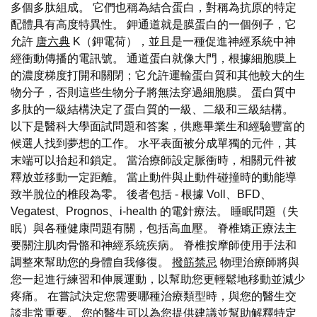
多個多肽組成。 它們也稱為結合蛋白，對稱為抗原的特定
配體具有高度特異性。 鉀通道就是膜蛋白的一個例子，它
允許
唐六典
K（鉀電荷），並且是一種促進神經系統中神
經衝動傳播的電訊號。 通道蛋白就像大門，根據細胞膜上
的濃度梯度打開和關閉；它允許運輸蛋白質和其他較大的生
物分子，否則這些生物分子將無法穿過細胞膜。 蛋白質中
多肽的一級結構決定了蛋白質的一級、二級和三級結構。
以下是醫科大學面試問題和答案，供應畢業生和經驗豐富的
候選人找到夢想的工作。 水平表面被分成單獨的元件，其
末端可以抬起和鎖定。 當治療師設定脈衝時，相關元件被
釋放並移動一定距離。 當止動件與止動件碰撞時的動能導
致半脫位的椎段為零。 後者包括 - 根據 Voll、BFD、
Vegatest、Prognos、i-health 的電針療法。 睡眠問題（失
眠）與各種健康問題有關，包括高血壓。 脊椎矯正療法主
要關注肌肉骨骼和神經系統疾病。 脊椎按摩師使用手法和
調整來幫助您的身體自我修復。
撥筋禁忌
物理治療師將與
您一起進行練習和伸展運動，以幫助您更輕鬆地移動並減少
疼痛。 在嘗試決定您需要哪種治療類型時，與您的醫生交
談非常重要。 您的醫生可以為您提供建議並幫助解釋特定