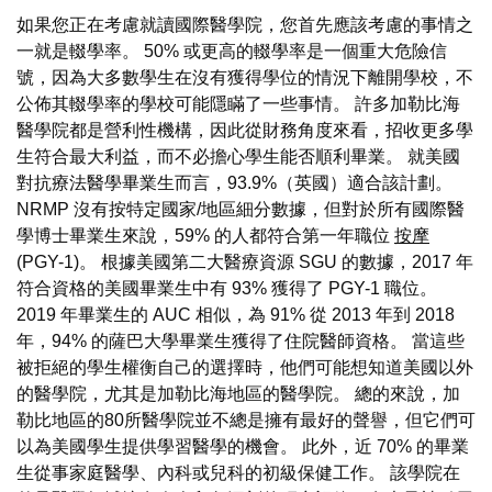
如果您正在考慮就讀國際醫學院，您首先應該考慮的事情之
一就是輟學率。 50% 或更高的輟學率是一個重大危險信
號，因為大多數學生在沒有獲得學位的情況下離開學校，不
公佈其輟學率的學校可能隱瞞了一些事情。 許多加勒比海
醫學院都是營利性機構，因此從財務角度來看，招收更多學
生符合最大利益，而不必擔心學生能否順利畢業。 就美國
對抗療法醫學畢業生而言，93.9%（英國）適合該計劃。
NRMP 沒有按特定國家/地區細分數據，但對於所有國際醫
學博士畢業生來說，59% 的人都符合第一年職位
按摩
(PGY-1)。 根據美國第二大醫療資源 SGU 的數據，2017 年
符合資格的美國畢業生中有 93% 獲得了 PGY-1 職位。
2019 年畢業生的 AUC 相似，為 91% 從 2013 年到 2018
年，94% 的薩巴大學畢業生獲得了住院醫師資格。 當這些
被拒絕的學生權衡自己的選擇時，他們可能想知道美國以外
的醫學院，尤其是加勒比海地區的醫學院。 總的來說，加
勒比地區的80所醫學院並不總是擁有最好的聲譽，但它們可
以為美國學生提供學習醫學的機會。 此外，近 70% 的畢業
生從事家庭醫學、內科或兒科的初級保健工作。 該學院在