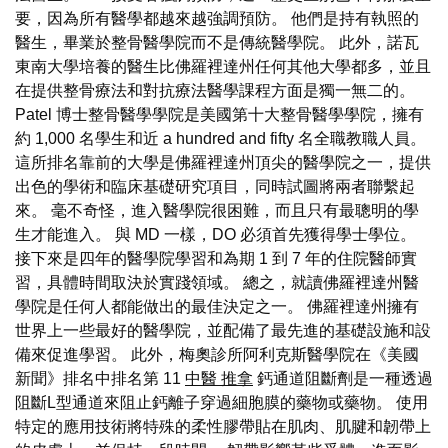
要，因為所有醫學都越來越強調預防。 他們是持有執照的
醫生，畢業於整骨醫學院而不是傳統醫學院。 此外，諾瓦
東南大學培養的醫生比佛羅裡達州任何其他大學都多，並且
在提供整骨療法和對抗療法醫學課程方面是獨一無二的。
Patel 博士整骨醫學學院是美國第十大整骨醫學學院，擁有
約 1,000 名學生和近 a hundred and fifty 名全職教職人員。
這所排名靠前的大學是佛羅裡達州頂尖的醫學院之一，提供
出色的學術和臨床基礎研究項目，同時試圖將兩者聯繫起
來。 毫不奇怪，進入醫學院很困難，而且只有最聰明的學
生才能進入。 與 MD 一樣，DO 必須首先獲得學士學位。
接下來是四年的醫學院學習和為期 1 到 7 年的住院醫師實
習，具體時間取決於實踐領域。 總之，就讀佛羅裡達州醫
學院是任何人都能做出的最佳決定之一。 佛羅裡達州擁有
世界上一些最好的醫學院，並配備了最先進的基礎設施和設
備來促進學習。 此外，梅奧診所阿利克斯醫學院在《美國
新聞》排名中排名第 11
中醫 推拿
鈣通道阻斷劑是一種透過
阻斷L型通道來阻止鈣離子穿過細胞膜的藥物或藥物。 使用
特定的應用技術將特殊的柔性膠帶貼在肌肉、肌腱和韌帶上