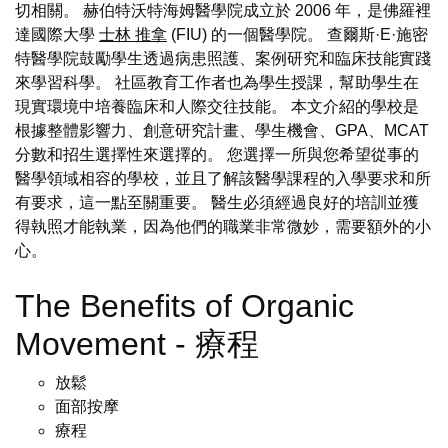
切相關。 赫伯特沃特海姆醫學院成立於 2006 年，是佛羅裡
達國際大學
士林 推拿
(FIU) 的一個醫學院。 查爾斯·E·施密
特醫學院鼓勵學生透過病患照護、案例研究和臨床技能實踐
來學習科學。 社區教育工作者也為學生授課，幫助學生在
現實環境中培養臨床和人際交往技能。 本文介紹的學校是
根據整體影響力、創意研究計畫、學生機會、GPA、MCAT
分數和招生選擇性來選擇的。 您選擇一所與您希望從事的
醫學領域相容的學校，並且了解該醫學課程的入學要求和所
有要求，這一點至關重要。 醫生必須經過良好的培訓並獲
得執照才能執業，因為他們的職業非常微妙，需要額外的小
心。
The Benefits of Organic
Movement - 療程
放鬆
面部按摩
療程