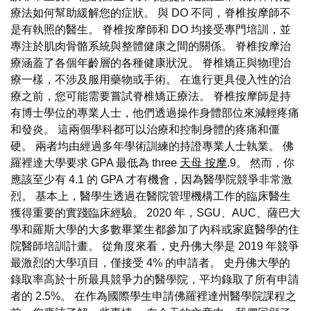
療法如何幫助緩解您的症狀。 與 DO 不同，脊椎按摩師不
是有執照的醫生。 脊椎按摩師和 DO 均接受專門培訓，並
專注於肌肉骨骼系統與整體健康之間的關係。 脊椎按摩治
療涵蓋了各個年齡層的各種健康狀況。 脊椎矯正與物理治
療一樣，不涉及服用藥物或手術。 在進行更具侵入性的治
療之前，您可能需要嘗試脊椎矯正療法。 脊椎按摩師是持
有博士學位的專業人士，他們透過操作身體部位來減輕疼痛
和發炎。 這兩個學科都可以治療和控制身體的疼痛和僵
硬。 兩者均由經過多年學術訓練的持證專業人士執業。 佛
羅裡達大學要求 GPA 最低為 three
天母 按摩
.9。 然而，你
應該至少有 4.1 的 GPA 才有機會，因為醫學院競爭非常激
烈。 基本上，醫學生透過在醫院管理機構工作的臨床醫生
獲得重要的實踐臨床經驗。 2020 年，SGU、AUC、薩巴大
學和羅斯大學的大多數畢業生都參加了內科或家庭醫學的住
院醫師培訓計畫。 從角度來看，史丹佛大學是 2019 年競爭
最激烈的大學項目，僅接受 4% 的申請者。 史丹佛大學的
錄取率高於十所最具競爭力的醫學院，平均錄取了所有申請
者的 2.5%。 在作為國際學生申請佛羅裡達州醫學院課程之