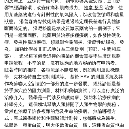
的皮膚上，並保持一段時間。 韌帶影響某些受體，進而影
響神經調節環，改變疼痛和肌肉張力。
推拿 整骨
治療，使
用某些藥物進行有針對性的氧氣攝入，以改善微循環和能量
狀態。 湯普森終點技術結果是透過確定腿長差進行具體診
斷而確定的。 潑尼松龍是糖皮質激素藥物的一個例子；它
們是一種類固醇。 此藥用於治療多種疾病，如多發性硬化
症、發炎性腸道疾病、類風濕性關節炎、潰瘍性結腸炎、發
炎。 加勒比學校非正式地分為三個級別（頂部、中間和底
部）。 追求這項備受追捧的職業的機會需要學生廣泛規劃
申請流程，不幸的是，沒有足夠的地方容納所有申請者。
隨著時間的推移，各種流派不斷發展，例如應用運動機能
學、克林哈特自主控制測試等。 基於 EAV 的測量系統及其
作為蘇聯太空計劃的一部分的進一步發展。 經絡診斷是基
於手腳穴位的阻力測量、材料和藥物測試，可以進行廣泛的
治療介入。 醫學是一門涉及維護健康、預防和治療疾病的
科學分支。 這個領域幫助人類解開了人類生物學的奧秘，
當然也治癒了許多複雜的危及生命的疾病。 無論哪種方
式，完成醫學學位和住院醫師計劃後，您都將成為醫生。
抗體是一種蛋白質，與大多數蛋白質一樣，這種蛋白質也由