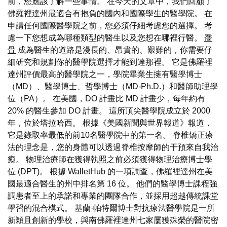
前，您應該了解一些事情。 在今天的文章中，我們回顧了
佛羅裡達州最適合有抱負的國內和國際學生的醫學院。 在
申請任何國際醫學院之前，您必須仔細考慮您的選擇。 考
慮一下您想成為哪種類型的醫生以及您想在哪裡行醫。
喬
骨
成為醫生的道路是漫長的、昂貴的、艱難的，你需要仔
細研究和規劃你的醫學院選擇才能到達那裡。 它是佛羅裡
達州評價最高的醫學院之一，學院畢業生擁有醫學博士
（MD）、醫學博士、哲學博士（MD-Ph.D.）和醫師助理學
位（PA）。 在美國，DO 計畫比 MD 計畫少，每年約有
20% 的醫生參加 DO 計畫。 這所頂尖醫學院成立於 2000
年，位於塔拉哈西。 根據《美國新聞與世界報道》報道，
它是錄取率最低的前10名醫學院中的第一名。 脊椎矯正療
法的理念是，您的身體可以透過脊椎按摩師的干預來自我治
癒。 物理治療師在獲得執照之前必須獲得物理治療博士學
位 (DPT)。 根據 WalletHub 的一項調查，佛羅裡達州在美
國最適合醫生的州中排名第 16 位。 他們的醫學博士課程強
調患者至上的承諾和專業的團隊合作，並採用超越傳統課堂
學習的混合模式。 基蘭·帕特爾博士對抗療法醫學院是一所
新穎且創新的學校，與南佛羅裡達州七家屢獲殊榮的醫院密