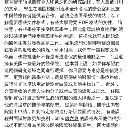
整骨醫學領域擁有令人印象深刻的研究記錄，有大量被引用
的文章。 學生在地區校園附近和全州各地的辦公室和設施
中與醫療保健提供者合作。 請務必查看學校的網站，以了
解需要哪些文件格式；有些大學需要 PDF 格式的文件。 請
注意，有些學校不接受國際學生，因此您應該檢查他們的網
站以確保他們接受國際學生的申請。 這樣您就可以開始您
的醫療生涯並獲得高薪工作。 如果您想知道哪種醫療職業
在教育程度較低的情況下薪水很高，我們有一篇相關文章。
然而，佛羅裡達州不僅是海灘暑假的最佳地點之一，而且還
擁有美國一些最好的醫學院。 從本質上講，如果你希望在
這兩個研究領域之間進行選擇，你只需要考慮你是相信更全
面、更實踐的醫學方法，還是更傳統的醫學博士學位路線。
質譜分光光度法用於檢測蛋白質或其他生物分子。 此外，
介質吸收的光量與生物分子或蛋白質的濃度成正比。 住院
醫師實習計畫是醫學生必須克服的最大障礙之一，並決定了
他們將追求的醫學專業類型。 從第四年開始，醫學生向醫
院發出申請，針對特定領域進行培訓並面試情況。 有些課
程對面試對象更加挑剔，68%
唐六典
的課程表示他們很少
或從不面試身為美國公民的國際醫學畢業生。 四大學院的