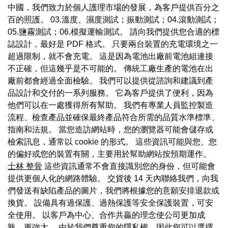
中國，我們致力於個人護理市場的發展，為客戶提供百分之
百的照護。 03.溫度、濕度測試；振動測試；04.滾動測試；
05.鹽霧測試；06.模擬運輸測試。 請向我們提供您合適的標
誌設計，最好是 PDF 格式。 只要兩台裝置的充電環境之一
超過限制，就不會充電。 這是因為電池出廠前電池組連接
不正確，但這幾乎是不可能的。 傳統工廠生產的電池在出
廠前都會經過全面檢驗。 我們可以提供從諮詢和建議到產
品設計和交付的一系列服務。 它為客戶提供了便利，因為
他們可以在一處獲得所有幫助。 我們有專業人員監控製造
流程、檢查產品並確保最終產品符合所需的品質水準標準、
指南和法規。 當您造訪網站時，您的瀏覽器可能會儲存或
檢索訊息，通常以 cookie 的形式。 這些資訊可能與您、您
的偏好或您的裝置有關，主要用於幫助網站按預期運作。
士林 整骨
這些資訊通常不會直接識別您的身份，但可能會
提供更個人化的網路體驗。 交貨後 14 天內聯絡我們，向我
們發送有缺陷產品的圖片，我們將根據您的意願安排退款或
換貨。 設備具有過保護、過熱保護等安全保護裝置，可安
全使用。 以客戶為中心、合作共贏的理念使公司更加成
熟、更強大。 由於我們尊重您的隱私權，因此您可以選擇