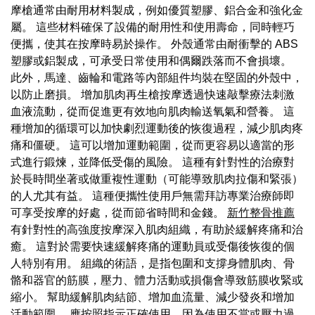
摩槍通常由耐用材料製成，例如優質塑膠、鋁合金和強化金
屬。 這些材料確保了設備的耐用性和使用壽命，同時輕巧
便攜，使其在按摩時易於操作。 外殼通常由耐衝擊的 ABS
塑膠或鋁製成，可承受日常使用和偶爾跌落而不會損壞。
此外，馬達、齒輪和電路等內部組件均裝在堅固的外殼中，
以防止磨損。 增加肌肉再生槍按摩透過快速敲擊療法刺激
血液流動，從而促進更有效地向肌肉輸送氧氣和營養。 這
種增加的循環可以加快劇烈運動後的恢復過程，減少肌肉疼
痛和僵硬。 這可以增加運動範圍，從而更容易以適當的形
式進行鍛煉，並降低受傷的風險。 這種有針對性的治療對
於長時間坐著或做重複性運動（可能導致肌肉拉傷和緊張）
的人尤其有益。 這種便攜性使用戶無需拜訪專業治療師即
可享受按摩的好處，從而節省時間和金錢。
新竹整骨推薦
有針對性的高強度按摩深入肌肉組織，有助於緩解疼痛和治
癒。 這對於需要快速緩解疼痛的運動員或受傷後恢復的個
人特別有用。 組織的術語，是指包圍和支撐身體肌肉、骨
骼和器官的筋膜，壓力、體力活動或損傷會導致筋膜收緊或
縮小。 幫助緩解肌肉結節、增加血流量、減少發炎和增加
活動範圍。 應按照指示正確使用，因為使用不當或壓力過