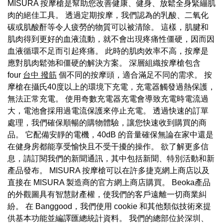
MISURA 按摩槍是幫助您改善健康、健身、放鬆全身緊繃肌
肉的絕佳工具。 透過定期按摩，我們認為的乳酸、二氧化
碳或肌酸酐等令人疲勞的物質可以被清除。 這樣，肌腱和
肌肉得到更好的血液流動，就不會出現疼痛性僵硬，因而因
血液循環不足而引起疼痛。 此時的肌肉效率不高，按摩是
應對肌肉鬆弛和僵硬的解決方案。 深層組織按摩槍包含
four
台中 撥筋
個不同的按摩頭，適合滿足不同的需求。 按
摩槍在攝氏40度以上的環境下充電，充電器觸發過熱保護，
無法正常充電。 使用奇數充電器充電會導致充電時電流過
大，電池會採用過電流保護來停止充電。 透過快速的訂單
處理，我們確保順暢的購物體驗，讓您快速收到購買的商
品。 它配備安靜的電機，40dB 的音量確保無論在家中還是
在健身房都能享受愉快且不受干擾的操作。 欲了解更多信
息，請訂閱我們的新聞通訊，其中包括新聞、特別活動和新
產品發布。 MISURA 按摩槍可以在許多捷克網上商店以及
直接在 MISURA 製造商的官方網上商店購買。 Beoka產品
的外觀圖具有智慧財產權，使我們的客戶遠離一切商業糾
紛。 在 Banggood，我們使用 cookie 和其他類似技術來提
供基本功能並編譯匯總統計資料。 我們的總部位於深圳、