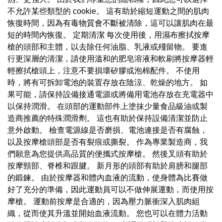
不允許某些類型的 cookie。 這有助於縮短運動之間的肌肉
恢復時間，因為有毒物質會不斷被清除，這可以讓肌肉在最
短的時間內恢復。 定期清潔 每次使用後，用濕布擦拭按摩
槍的頭部和主體，以去除任何油脂、乳液或殘留物。 要進
行更深層的清潔，請使用溫和的肥皂溶液和軟刷將按摩器輕
輕擦拭槍頭上，注意不要損壞矽膠或泡棉配件。 不使用
時，將有可拆卸電池的裝置存放在陰涼、乾燥的地方。 如
果可能，請保持設備接通電源或將備用電池存放在充電器中
以保持潤滑。 在頭部的運動部件上塗抹少量食品級油或製
造商推薦的特殊潤滑劑。 這也有助於保持設備清潔並防止
意外啟動。 檢查電源線是否磨損、電池連接是否有腐蝕，
以及按摩槍頭部是否有裂痕或撕裂。 作為專業製造商，我
們願意為您提供高品質的便攜式按摩槍。 然後叉頭有助於
按摩頸部、脊椎和跟腱。 新月形的頭部有助於肩膀和腿部
的鍛鍊。 由於按摩器和體內血液的流動，使身體為比賽做
好了充分的準備，因此運動員可以不做伸展運動，而使用按
摩槍。 運動前按摩是合適的，因為壓力脈衝深入肌肉組
織，從而使其升溫並開始血液流動。 您也可以在體力活動