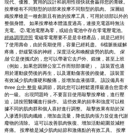
現代、優雅、實用的設計和易用性很快就會贏得您的青睞。
按摩槍有不同類型的頭部來按摩不同類型的肌肉。 深層組
織按摩槍是一種創新且有效的按摩工具，可用於頭部以外的
整個身體。 如果按摩槍本體溫度過高，連接充電器時無法
充電。 ②.電池電壓為零，或組合電池中存在零電壓電池。
經絡調理證照
電磁零電壓要不是是非標產品，就是已經到
了使用壽命，由於長期使用，容量已經耗盡。 6檔脈衝緩解
疼痛，舒緩緊張的神經，深度活化和喚醒疲勞的肌肉。
保
險
它是便攜式的，您可以帶著它去戶外、鍛煉，甚至上班
（例如，如果您因辦公室工作而頸部僵硬）。 該裝置也適
用於運動疲勞後的再生，以及運動傷害後的復健。 該裝置
有效減少肌肉僵硬和酸痛，並增加血液循環。 該設備具有
three
台中 整骨
級調節，因此您可以輕鬆選擇最適合您需求
的一級。 出現問題時，不要盲目使用敲擊按摩槍，進行壓
迫，請按照醫囑進行操作。 這些效果的頻率和強度可以根
據不同的肌肉群和個人喜好進行調整。 敲擊效果有助於深
入滲透到肌肉纖維，增加血流量，降低肌肉張力並促進代謝
廢物的清除。 這可以改善肌肉恢復、增加活動範圍並減輕
疼痛。 按摩槍是減少肌肉結節和激痛點的有效工具。 按摩