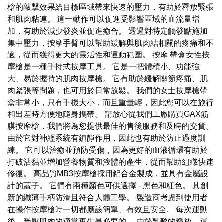
槍的敲擊效果給目標區域帶來快速的壓力，有助於釋放緊張
和肌肉粘連。 這一動作可以促進受影響區域的血流量增
加，有助於減少發炎並促進癒合。 透過對特定觸發點施加
集中壓力，按摩手臂可以幫助緩解與肌肉結相關的疼痛和不
適，從而獲得更大的靈活性和運動範圍。
按摩
帶盒女性按
摩槍是一種手持式按摩工具。 它是一把體積小、功能強
大、易於握持的肌肉按摩槍。 它有助於緩解關節疼痛、肌
肉緊張等問題，也可用於日常放鬆。 我們的女士按摩槍帶
盒非常小，只有手機大小，而且重量輕，因此您可以在旅行
和出差時方便地隨身攜帶。 請放心從我們工廠購買GAX筋
膜按摩槍，我們將為您提供最佳的售後服務和及時的交貨。
由於它對神經系統有鎮靜作用，因此也有助於防止過度訓
練。 它可以治癒並預防受傷，因為更好的血液循環有助於
打破沾黏並增加營養物質和液體的產生，從而幫助組織快速
修復。 高品質MB3按摩槍採用鋁合金製成，並具有金屬設
計的蓋子。 它們有兩種顏色可供選擇 - 黑色和紅色。 其創
新的纖薄手柄防滑且符合人體工學。 製造商考慮到使用者
在操作按摩槍時一切都應該簡單、有效且安全。 每次運動
後，受壓肌肉的適當再生是必要的。 由於乳酸的釋放，還