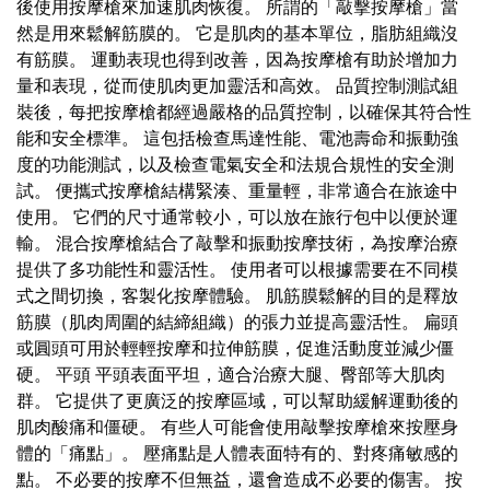
後使用按摩槍來加速肌肉恢復。 所謂的「敲擊按摩槍」當
然是用來鬆解筋膜的。 它是肌肉的基本單位，脂肪組織沒
有筋膜。 運動表現也得到改善，因為按摩槍有助於增加力
量和表現，從而使肌肉更加靈活和高效。 品質控制測試組
裝後，每把按摩槍都經過嚴格的品質控制，以確保其符合性
能和安全標準。 這包括檢查馬達性能、電池壽命和振動強
度的功能測試，以及檢查電氣安全和法規合規性的安全測
試。 便攜式按摩槍結構緊湊、重量輕，非常適合在旅途中
使用。 它們的尺寸通常較小，可以放在旅行包中以便於運
輸。 混合按摩槍結合了敲擊和振動按摩技術，為按摩治療
提供了多功能性和靈活性。 使用者可以根據需要在不同模
式之間切換，客製化按摩體驗。 肌筋膜鬆解的目的是釋放
筋膜（肌肉周圍的結締組織）的張力並提高靈活性。 扁頭
或圓頭可用於輕輕按摩和拉伸筋膜，促進活動度並減少僵
硬。 平頭 平頭表面平坦，適合治療大腿、臀部等大肌肉
群。 它提供了更廣泛的按摩區域，可以幫助緩解運動後的
肌肉酸痛和僵硬。 有些人可能會使用敲擊按摩槍來按壓身
體的「痛點」。 壓痛點是人體表面特有的、對疼痛敏感的
點。 不必要的按摩不但無益，還會造成不必要的傷害。 按