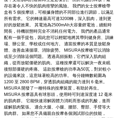
存在著令人不快的肌肉痙攣的風險。 我們的女士按摩槍帶
盒有 5 個按摩頭，可根據身體的不同部位進行調節，以滿足
所有需求。 它的轉速最高可達3200轉，深入肌肉，達到更
好的放鬆效果。 其電池為2500mAh大容量鋰電池，續航時
間長，待機狀態時完全不消耗任何電力。 我們的產品通常
配有一個手提包，因此您可以輕鬆地將其帶到健身房、訓練
場、辦公室、學校或任何地方。 適當按摩的本質是放鬆身
體、改善血液循環、消除疲勞。 MISURA按摩槍可以消除
或至少消除這個問題。 透過高頻振動，它們深入肌肉組
織，從而放鬆僵硬的肌肉。 這種按摩還可以解決一夜未眠
後頸部僵硬的疼痛。 這款按摩槍的功率為50瓦，對於較小
的設備來說，這意味著較高的功率。 每分鐘轉數範圍為
1200 至 2800 BPM，穿透肌肉組織的能力達到 6 毫米。
MISURA 開發了一種特殊的按摩裝置，有助於再生。
MISURA 按摩器具有球形頭，使用時可到達深度達 12 毫米
的肌肉群。 它能快速溶解因體力消耗而形成的乳酸，進而
緩解肌肉緊張。 適合大腿、小腿、腰部、臀部、手臂等大
肌肉群。 如果您不具備親自按摩各個測試部位的技能，